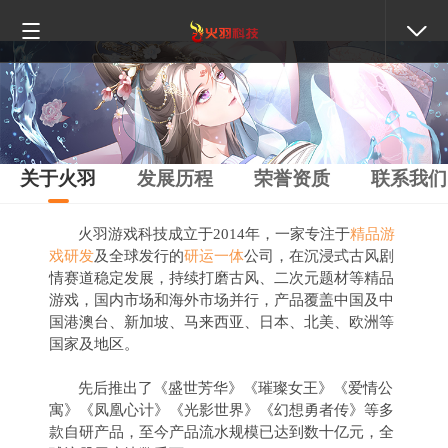
关于火羽
发展历程
荣誉资质
联系我们
火羽游戏科技成立于2014年，一家专注于
精品游
戏研发
及全球发行的
研运一体
公司，在沉浸式古风剧
情赛道稳定发展，持续打磨古风、二次元题材等精品
游戏，国内市场和海外市场并行，产品覆盖中国及中
国港澳台、新加坡、马来西亚、日本、北美、欧洲等
国家及地区。
先后推出了《盛世芳华》《璀璨女王》《爱情公
寓》《凤凰心计》《光影世界》《幻想勇者传》等多
款自研产品，至今产品流水规模已达到数十亿元，全