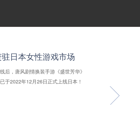
进驻日本女性游戏市场
线后，唐风剧情换装手游《盛世芳华》
5版本正式上线
讯广告2022年度最佳数
广州最具成长性文化企业
英文版正式上线
繁体版正式上线
于2022年12月26日正式上线日本！
奖
芳华》给广大玩家带来了一副美轮美奂的
告游戏行业乘风大会暨向阳奖颁奖盛典在昆
市委宣传部、广州市文化广电旅游局指导，
英文版《Revenge of the
芳华》繁体版《盛世芳華》已于2022年
家喜爱。为给更多人呈现精彩的唐风宫
2022年度“向阳奖”获奖名单，火羽科
“广州文交会智库论坛暨广州文化企业30
年9月21日正式在北美、加拿大、澳大利亚、
在台湾、香港、澳门、新加坡以及马来西亚上
朝着H5方向探索，攻破各项技术难点，
佳数字智驱广告主奖。火羽科技副总经理应
幕式上举行了“2022年
！
版本的开放。将在无需占用内存、小巧精
州最具成长性文化企业20佳”授牌仪式，广