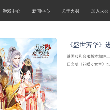
游戏中心
新闻中心
关于火羽
加入火羽
《盛世芳华》
继国服和台服版本相继上
《盛世芳华》H
火羽科技荣获腾
火羽科技荣获“
《盛世芳华》
《盛世芳华》
日文版《花咲く女帝》也已
字智驱广告主
20佳 ”奖项
APP端上线后，《盛世
3月2日，2023腾讯广
3月25日，由中共广州
唐风剧情换装手游《盛世芳华》
唐风剧情换装手游《盛世
唐风古韵绘卷，受广大玩
明举行。期间主办方公布了
广州市社会科学院主办的
Queen》已于2022
1月17日10:00正式
廷，《盛世芳华》研发组
技获得了2022年度最
强峰会”在广州白云国际会议中心举行。 开
英国及部分欧洲地区上线
线~！
完成了《盛世芳华》H5
邀出席本次活动。
广州文化企业30强”“广