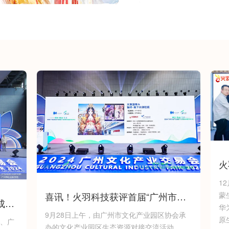
致的一方给更多人展现古
州火羽信息科技有限公司
司游戏事业的高度认可，
路。
火
作
1
蒙
喜讯！火羽科技获评首届“广州市文
成长
华
化产业园区影响力合作伙伴”
9月28日上午，由广州市文化产业园区协会承
原
、广
办的文化产业园区生态资源对接交流活动