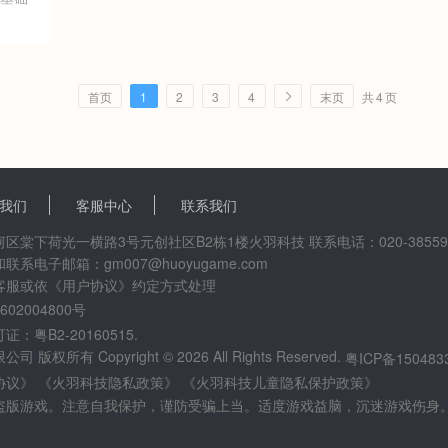
共
4
页
首页
1
2
3
4
末页
我们
客服中心
联系我们
棠下荷光一横路3号元创社区B2栋1楼火羽科技 联系电话：020-38559
电子邮箱：gm007@huoyugame.com
客服或依《用户协议》约定方式处理
02004800号
粤B2-20160515.
所有 Copyright © 2026 All Rights Reserved.
粤ICP备150483
协议》
《火羽科技隐私政策》
《火羽科技儿童隐私保护政策》
盗版游戏。注意自我保护，谨防受骗上当。适度游戏益脑，沉迷游戏伤身