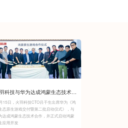
韵至美，还原真实细腻的唐风宫廷。
入围20佳企业名单。此次入围，是对我
有力拓展了我司文化与科技融合的道
羽科技与华为达成鸿蒙生态技术合
2月15日，火羽科技CTO吕干生出席华为《鸿
生态原生游戏交付暨第二批启动仪式》，与
为达成鸿蒙生态技术合作，并正式启动鸿蒙
生应用开发