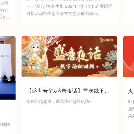
会科
——“聚合·联动·生长”2024广州市文化产业园区
协会
对接活动暨生态大会在文交会展馆举行。
业20
司成功
”。多
业中
文化
【盛世芳华x盛唐夜话】首次线下活
火
动回顾！
获
带你穿越盛唐，重温浓郁盛唐风情~
8
启
果
深圳国