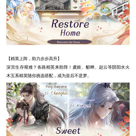
【精英上阵，助力步步高升】
深宫生存艰难？各路精英来助阵！虞姬、貂蝉、赵云等阴阳水火
木五系精英随你挑选搭配，成为皇后不是梦。