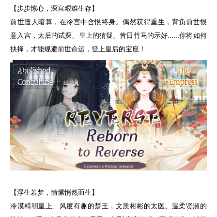
【步步惊心，深宫艰难生存】
前世遭人暗算，在冷宫中含恨终身。偶然获得重生，背负前世恨
意入宫，太后的试探、皇上的猜疑、昔日竹马的示好......你将如何
抉择，才能规避前世命运，登上皇后的宝座！
【浮生若梦，情愫悄然而生】
冷漠精明皇上、风度有趣的楚王，文质彬彬的太医、温柔贤淑的