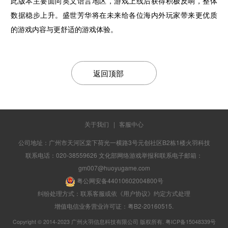
此版本主要面向英文语言地区，游戏上线后获得积极反响，整体
数据稳步上升。盛世芳华将在未来给各位海内外玩家带来更优质
的游戏内容与更舒适的游戏体验。
返回顶部
关于我们
|
客服中心
公司地址：广州市天河区棠下荷光一横路3号元创社区B2栋1楼火羽科技
联系电话：020-38559626 文化部网络游戏举报和联系电子邮箱：
gm007@huoyugame.com
粤公网安备44010602004800号
纠纷处理方式：联系客服或依《用户协议》约定方式处理
增值电信业务营业许可证：粤B2-20160515.
Copyright © 2014-2023 广州火羽信息科技有限公司 版权所有.
粤ICP备15048339号