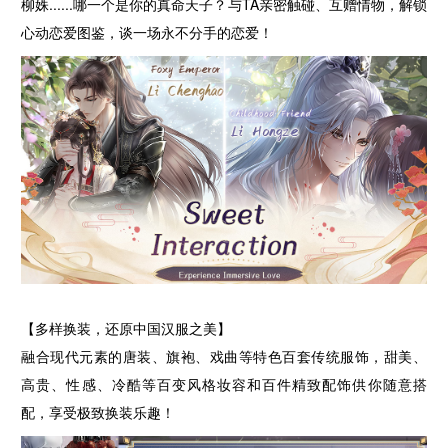
柳姝......哪一个是你的真命天子？与TA亲密触碰、互赠情物，解锁
心动恋爱图鉴，谈一场永不分手的恋爱！
【多样换装，还原中国汉服之美】
融合现代元素的唐装、旗袍、戏曲等特色百套传统服饰，甜美、
高贵、性感、冷酷等百变风格妆容和百件精致配饰供你随意搭
配，享受极致换装乐趣！