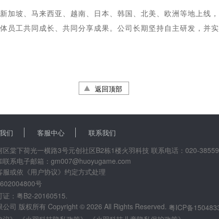
新加坡、马来西亚、越南、日本、韩国、北美、欧洲等地上线，
体员工共同成长、共同分享成果。公司长期坚持自主研发，并实现
返回顶部
我们
客服中心
联系我们
棠下荷光一横路3号元创社区B2栋1楼火羽科技 联系电话：020-38559
电子邮箱：gm007@huoyugame.com
客服或依《用户协议》约定方式处理
02004800号
粤B2-20160515.
所有 Copyright © 2026 All Rights Reserved.
粤ICP备150483